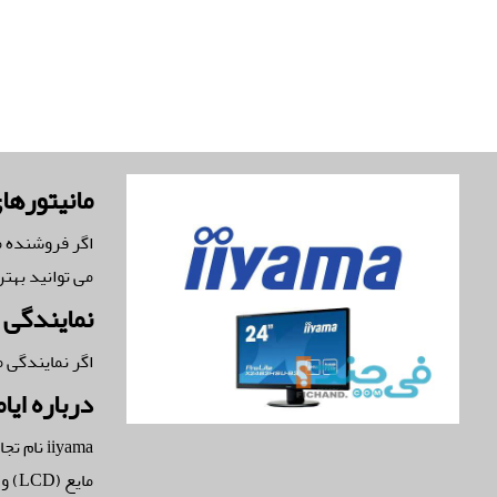
مانیتورهای
می توانید بهت
نمایندگی iiyama
اگر نمایندگی محصولات iiyama در ایران هستید a.ir
درباره ایام