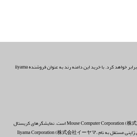
اگر فروشنده مانیتور iiyama هستید خرید دامنه iiyama.ir فروش و اعتبار کار شما را چند برابر خواهد کرد. با خرید این دامنه رند به عنوان فروشنده iiyama
iiyama نام تجاری Mouse Computer Corporation (株式会社マウスコンピューター، Kabushiki Gaisha Mausu Konpyūtā) است. نمایشگرهای کریستال
مایع (LCD) و پنل های نمایشگر LED تولید می کند. قبلاً یک شرکت الکترونیک کامپیوتری ژاپنی مستقل به نام Iiyama Corporation (株式会社イーヤマ،