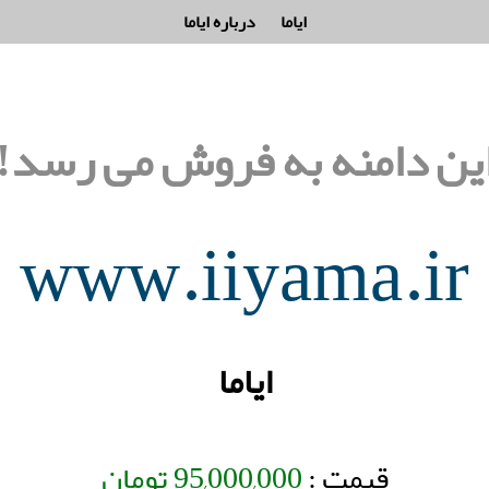
ایاما
درباره ایاما
ین دامنه به فروش می رسد!
www.iiyama.ir
ایاما
قیمت :
95,000,000
تومان